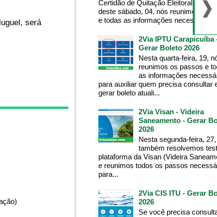
Certidão de Quitação Eleitoral , na m
deste sábado, 04, nós reunimos os 
e todas as informações necessárias p
uguel, será
2Via IPTU Carapicuíba 
Gerar Boleto 2026
Nesta quarta-feira, 19, n
reunimos os passos e t
as informações necessá
para auxiliar quem precisa consultar 
gerar boleto atuali...
2Via Visan - Videira
Saneamento - Gerar Bo
2026
Nesta segunda-feira, 27,
também resolvemos test
plataforma da Visan (Videira Saneam
e reunimos todos os passos necessá
para...
2Via CIS ITU - Gerar Bo
pação)
2026
Se você precisa consult