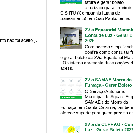
fatura e gerar boleto
atualizado para imprimir
CIS ITU (Companhia Ituana de
Saneamento), em São Paulo, tenha...
2Via Equatorial Maranh
Conta de Luz - Gerar B
o não foi aceito").
2026
Com acesso simplificado
confira como consultar f
e gerar boleto da 2Via Equatorial Ma
. O sistema apresenta duas opções 
acess...
2Via SAMAE Morro da
Fumaça - Gerar Boleto
O Serviço Autônomo
Municipal de Água e Esg
SAMAE ) de Morro da
Fumaça, em Santa Catarina, també
oferece suporte para quem precisa co
2Via da CEPRAG - Con
Luz - Gerar Boleto 202