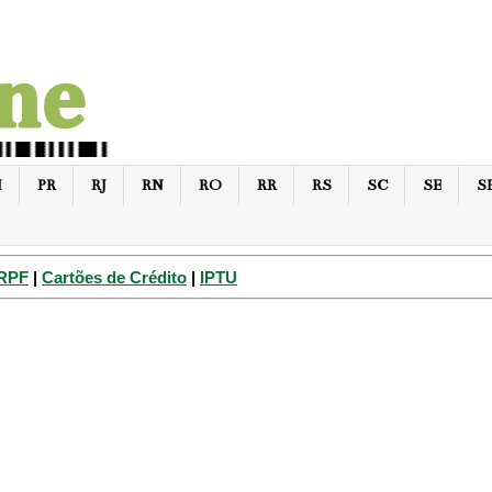
I
PR
RJ
RN
RO
RR
RS
SC
SE
S
IRPF
|
Cartões de Crédito
|
IPTU