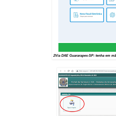
2Via DAE Guararapes-SP: tenha em mã