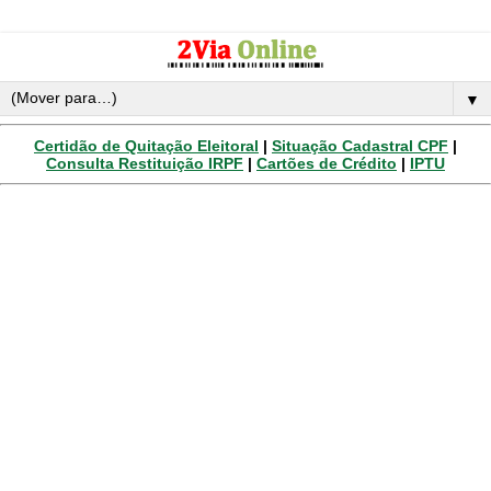
▼
Certidão de Quitação Eleitoral
|
Situação Cadastral CPF
|
Consulta Restituição IRPF
|
Cartões de Crédito
|
IPTU