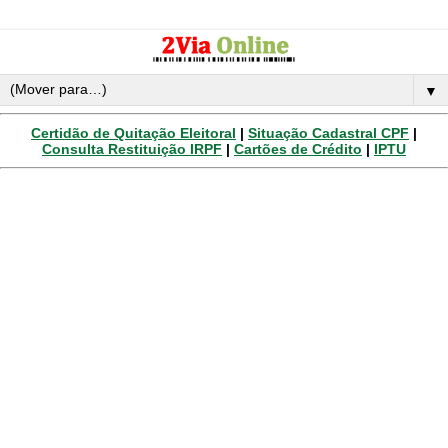
▼
Certidão de Quitação Eleitoral
|
Situação Cadastral CPF
|
Consulta Restituição IRPF
|
Cartões de Crédito
|
IPTU