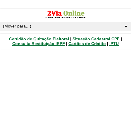
▼
Certidão de Quitação Eleitoral
|
Situação Cadastral CPF
|
Consulta Restituição IRPF
|
Cartões de Crédito
|
IPTU