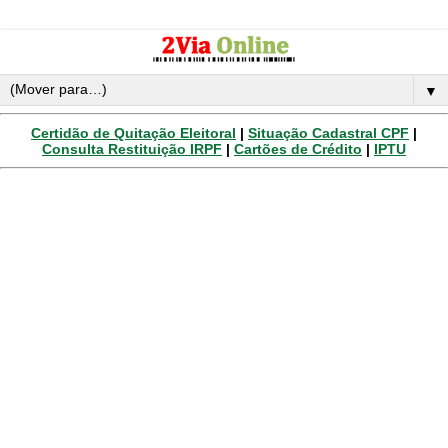
▼
Certidão de Quitação Eleitoral
|
Situação Cadastral CPF
|
Consulta Restituição IRPF
|
Cartões de Crédito
|
IPTU