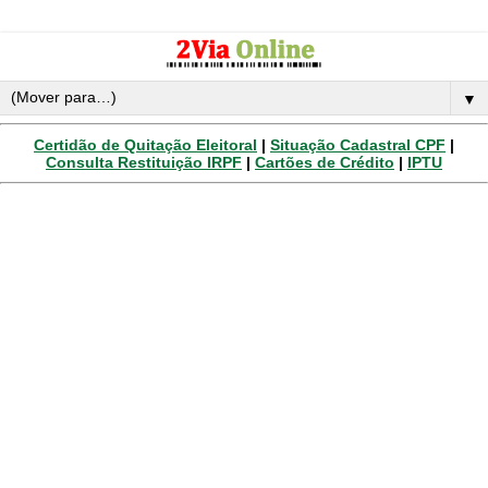
▼
Certidão de Quitação Eleitoral
|
Situação Cadastral CPF
|
Consulta Restituição IRPF
|
Cartões de Crédito
|
IPTU