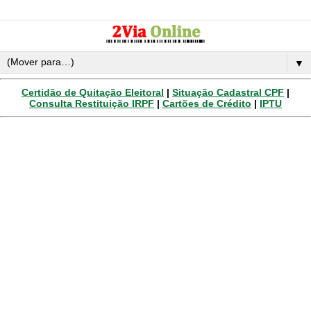
▼
Certidão de Quitação Eleitoral
|
Situação Cadastral CPF
|
Consulta Restituição IRPF
|
Cartões de Crédito
|
IPTU