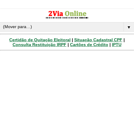
▼
Certidão de Quitação Eleitoral
|
Situação Cadastral CPF
|
Consulta Restituição IRPF
|
Cartões de Crédito
|
IPTU