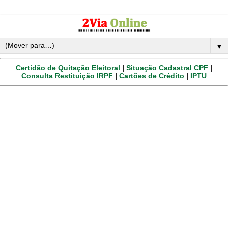
▼
Certidão de Quitação Eleitoral
|
Situação Cadastral CPF
|
Consulta Restituição IRPF
|
Cartões de Crédito
|
IPTU