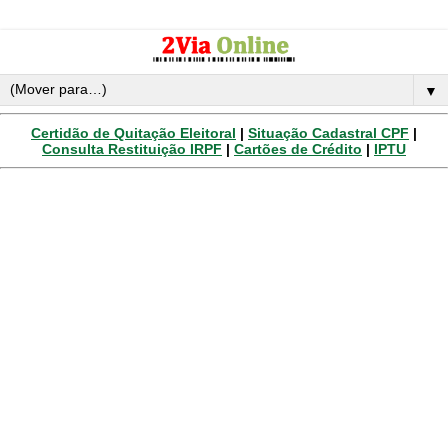
▼
Certidão de Quitação Eleitoral
|
Situação Cadastral CPF
|
Consulta Restituição IRPF
|
Cartões de Crédito
|
IPTU