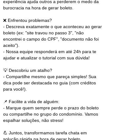
experiência ajuda outros a perderem o medo da
burocracia na hora de gerar boleto.
❌ Enfrentou problemas?
- Descreva exatamente o que aconteceu ao gerar
boleto (ex: "site travou no passo 3", "não
encontrei o campo do CPF", "documento não foi
aceito").
- Nossa equipe responderá em até 24h para te
ajudar e atualizar o tutorial com sua dúvida!
💡 Descobriu um atalho?
- Compartilhe mesmo que pareça simples! Sua
dica pode ser destacada no guia (com créditos
para você!).
📌 Facilite a vida de alguém:
- Marque quem sempre perde o prazo do boleto
ou compartilhe no grupo do condomínio. Vamos
espalhar soluções, não stress!
💪 Juntos, transformamos tarefa chata em
solução rápida na hora de gerar boleto