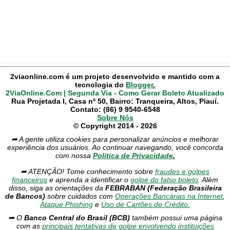
2viaonline.com é um projeto desenvolvido e mantido com a
tecnologia do
Blogger
.
2ViaOnline.Com | Segunda Via - Como Gerar Boleto Atualizado
Rua Projetada I, Casa nº 50, Bairro: Tranqueira, Altos, Piauí.
Contato: (86) 9 9540-6548
Sobre Nós
© Copyright 2014 - 2026
➦ A gente utiliza cookies para personalizar anúncios e melhorar
experiência dos usuários. Ao continuar navegando, você concorda
com nossa
Política de Privacidade
.
➦ ATENÇÃO! Tome conhecimento sobre
fraudes e golpes
financeiros
e aprenda a identificar o
golpe do falso boleto
. Além
disso, siga as orientações da
FEBRABAN (Federação Brasileira
de Bancos)
sobre cuidados com
Operações Bancárias na Internet
,
Ataque Phishing
e
Uso de Cartões de Crédito.
➦ O
Banco Central do Brasil (BCB)
também possui uma página
com as
principais tentativas de golpe envolvendo instituições