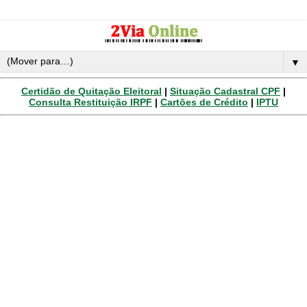
▼
Certidão de Quitação Eleitoral
|
Situação Cadastral CPF
|
Consulta Restituição IRPF
|
Cartões de Crédito
|
IPTU