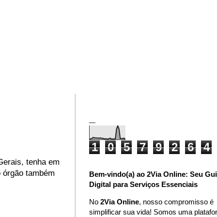
_
1
0
5
7
9
2
6
4
Gerais, tenha em
 o órgão também
Bem-vindo(a) ao 2Via Online: Seu Gu
Digital para Serviços Essenciais
No
2Via Online
, nosso compromisso é
simplificar sua vida! Somos uma plataf