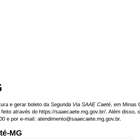
G
tura e gerar boleto da
Segunda Via SAAE Caeté
, em Minas 
feito através do https://saaecaete.mg.gov.br/. Além disso,
100 e por e-mail: atendimento@saaecaete.mg.gov.br.
eté-MG