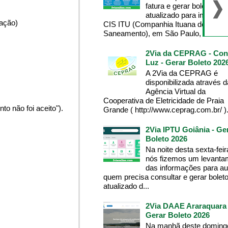
fatura e gerar boleto
atualizado para imprimir
pação)
CIS ITU (Companhia Ituana de
Saneamento), em São Paulo, tenha...
2Via da CEPRAG - Con
Luz - Gerar Boleto 202
A 2Via da CEPRAG é
disponibilizada através d
Agência Virtual da
Cooperativa de Eletricidade de Praia
o não foi aceito").
Grande ( http://www.ceprag.com.br/ ). 
2Via IPTU Goiânia - Ge
Boleto 2026
Na noite desta sexta-feir
nós fizemos um levanta
das informações para aux
quem precisa consultar e gerar bolet
atualizado d...
2Via DAAE Araraquara 
Gerar Boleto 2026
Na manhã deste domingo