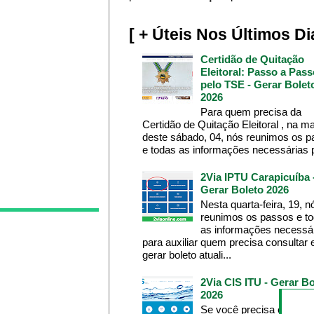
[ + Úteis Nos Últimos Di
Certidão de Quitação
Eleitoral: Passo a Pass
pelo TSE - Gerar Bolet
2026
Para quem precisa da
Certidão de Quitação Eleitoral , na m
deste sábado, 04, nós reunimos os 
e todas as informações necessárias p
2Via IPTU Carapicuíba 
Gerar Boleto 2026
Nesta quarta-feira, 19, n
reunimos os passos e t
as informações necessá
para auxiliar quem precisa consultar 
gerar boleto atuali...
2Via CIS ITU - Gerar Bo
2026
Se você precisa consult