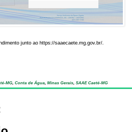
ndimento junto ao https://saaecaete.mg.gov.br/.
té-MG
,
Conta de Água
,
Minas Gerais
,
SAAE Caeté-MG
:
io