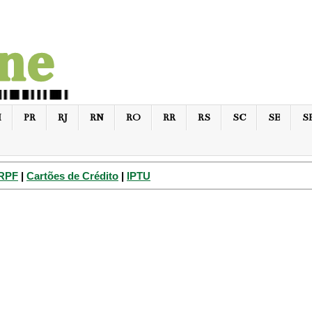
I
PR
RJ
RN
RO
RR
RS
SC
SE
S
IRPF
|
Cartões de Crédito
|
IPTU