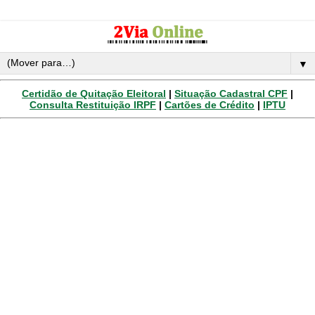
▼
Certidão de Quitação Eleitoral
|
Situação Cadastral CPF
|
Consulta Restituição IRPF
|
Cartões de Crédito
|
IPTU