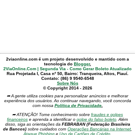
2viaonline.com é um projeto desenvolvido e mantido com a
tecnologia do
Blogger
.
2ViaOnline.Com | Segunda Via - Como Gerar Boleto Atualizado
Rua Projetada I, Casa nº 50, Bairro: Tranqueira, Altos, Piauí.
Contato: (86) 9 9540-6548
Sobre Nós
© Copyright 2014 - 2026
➦ A gente utiliza cookies para personalizar anúncios e melhorar
experiência dos usuários. Ao continuar navegando, você concorda
com nossa
Política de Privacidade
.
➦ ATENÇÃO! Tome conhecimento sobre
fraudes e golpes
financeiros
e aprenda a identificar o
golpe do falso boleto
. Além
disso, siga as orientações da
FEBRABAN (Federação Brasileira
de Bancos)
sobre cuidados com
Operações Bancárias na Internet
,
Ataque Phishing
e
Uso de Cartões de Crédito.