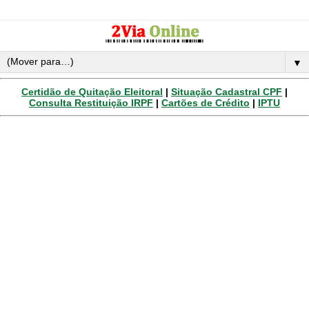
▼
Certidão de Quitação Eleitoral
|
Situação Cadastral CPF
|
Consulta Restituição IRPF
|
Cartões de Crédito
|
IPTU