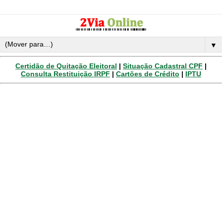
▼
Certidão de Quitação Eleitoral
|
Situação Cadastral CPF
|
Consulta Restituição IRPF
|
Cartões de Crédito
|
IPTU