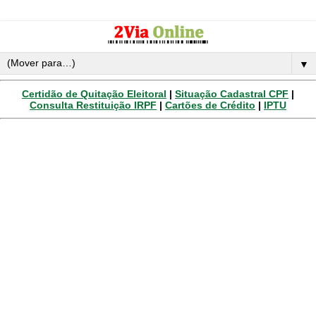
▼
Certidão de Quitação Eleitoral
|
Situação Cadastral CPF
|
Consulta Restituição IRPF
|
Cartões de Crédito
|
IPTU