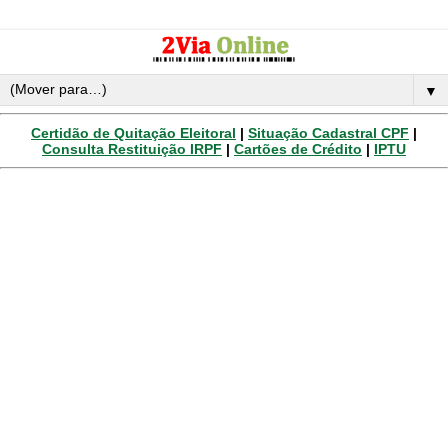
▼
Certidão de Quitação Eleitoral
|
Situação Cadastral CPF
|
Consulta Restituição IRPF
|
Cartões de Crédito
|
IPTU