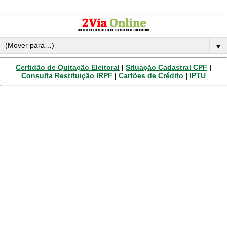
▼
Certidão de Quitação Eleitoral
|
Situação Cadastral CPF
|
Consulta Restituição IRPF
|
Cartões de Crédito
|
IPTU