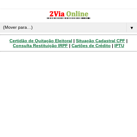
▼
Certidão de Quitação Eleitoral
|
Situação Cadastral CPF
|
Consulta Restituição IRPF
|
Cartões de Crédito
|
IPTU