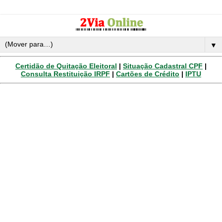
▼
Certidão de Quitação Eleitoral
|
Situação Cadastral CPF
|
Consulta Restituição IRPF
|
Cartões de Crédito
|
IPTU