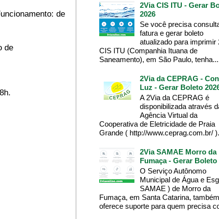
2Via CIS ITU - Gerar Bo
 Funcionamento: de
2026
Se você precisa consult
fatura e gerar boleto
atualizado para imprimir
o de
CIS ITU (Companhia Ituana de
Saneamento), em São Paulo, tenha...
2Via da CEPRAG - Con
Luz - Gerar Boleto 202
8h.
A 2Via da CEPRAG é
disponibilizada através d
Agência Virtual da
Cooperativa de Eletricidade de Praia
Grande ( http://www.ceprag.com.br/ ). 
2Via SAMAE Morro da
Fumaça - Gerar Boleto
O Serviço Autônomo
Municipal de Água e Esg
SAMAE ) de Morro da
Fumaça, em Santa Catarina, també
oferece suporte para quem precisa co