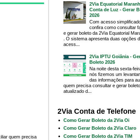
2Via Equatorial Maranh
Conta de Luz - Gerar B
2026
Com acesso simplificado
confira como consultar f
e gerar boleto da 2Via Equatorial Ma
. O sistema apresenta duas opções 
acess...
2Via IPTU Goiânia - Ge
Boleto 2026
Na noite desta sexta-feir
nós fizemos um levanta
das informações para aux
quem precisa consultar e gerar bolet
atualizado d...
2Via Conta de Telefone
Como Gerar Boleto da 2Via Oi
Como Gerar Boleto da 2Via Claro
Como Gerar Boleto da 2Via TIM
liar quem precisa