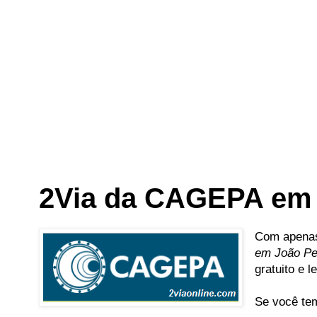
2Via da CAGEPA em 
Com apenas
em João P
gratuito e 
Se você tem