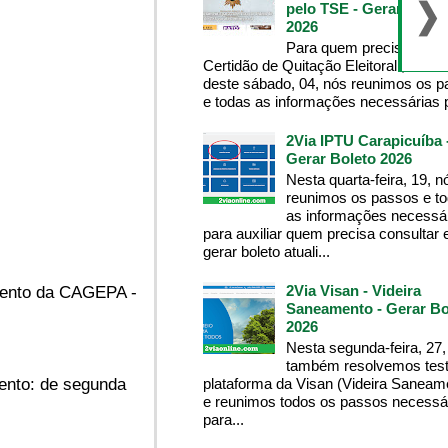
pelo TSE - Gerar Bolet
2026
Para quem precisa da
Certidão de Quitação Eleitoral , na m
deste sábado, 04, nós reunimos os 
e todas as informações necessárias p
2Via IPTU Carapicuíba 
Gerar Boleto 2026
Nesta quarta-feira, 19, n
reunimos os passos e t
as informações necessá
para auxiliar quem precisa consultar 
gerar boleto atuali...
2Via Visan - Videira
imento da CAGEPA -
Saneamento - Gerar Bo
2026
Nesta segunda-feira, 27,
também resolvemos test
plataforma da Visan (Videira Saneam
mento: de segunda
e reunimos todos os passos necessá
para...