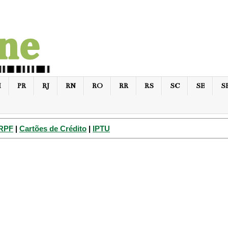
I
PR
RJ
RN
RO
RR
RS
SC
SE
S
IRPF
|
Cartões de Crédito
|
IPTU