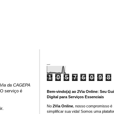
_
1
0
5
7
6
0
9
8
2Via da CAGEPA
 O serviço é
Bem-vindo(a) ao 2Via Online: Seu Gu
Digital para Serviços Essenciais
No
2Via Online
, nosso compromisso é
r.
simplificar sua vida! Somos uma plataf