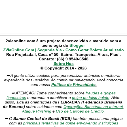
2viaonline.com é um projeto desenvolvido e mantido com a
tecnologia do
Blogger
.
2ViaOnline.Com | Segunda Via - Como Gerar Boleto Atualizado
Rua Projetada I, Casa nº 50, Bairro: Tranqueira, Altos, Piauí.
Contato: (86) 9 9540-6548
Sobre Nós
© Copyright 2014 - 2026
➦ A gente utiliza cookies para personalizar anúncios e melhorar
experiência dos usuários. Ao continuar navegando, você concorda
com nossa
Política de Privacidade
.
➦ ATENÇÃO! Tome conhecimento sobre
fraudes e golpes
financeiros
e aprenda a identificar o
golpe do falso boleto
. Além
disso, siga as orientações da
FEBRABAN (Federação Brasileira
de Bancos)
sobre cuidados com
Operações Bancárias na Internet
,
Ataque Phishing
e
Uso de Cartões de Crédito.
➦ O
Banco Central do Brasil (BCB)
também possui uma página
com as
principais tentativas de golpe envolvendo instituições