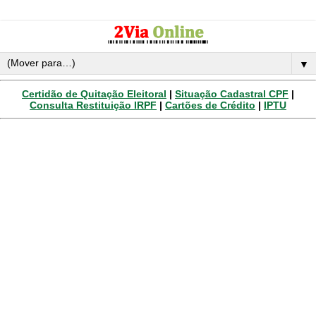
▼
Certidão de Quitação Eleitoral
|
Situação Cadastral CPF
|
Consulta Restituição IRPF
|
Cartões de Crédito
|
IPTU