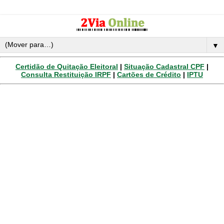
▼
Certidão de Quitação Eleitoral
|
Situação Cadastral CPF
|
Consulta Restituição IRPF
|
Cartões de Crédito
|
IPTU