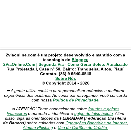
2viaonline.com é um projeto desenvolvido e mantido com a
tecnologia do
Blogger
.
2ViaOnline.Com | Segunda Via - Como Gerar Boleto Atualizado
Rua Projetada I, Casa nº 50, Bairro: Tranqueira, Altos, Piauí.
Contato: (86) 9 9540-6548
Sobre Nós
© Copyright 2014 - 2026
➦ A gente utiliza cookies para personalizar anúncios e melhorar
experiência dos usuários. Ao continuar navegando, você concorda
com nossa
Política de Privacidade
.
➦ ATENÇÃO! Tome conhecimento sobre
fraudes e golpes
financeiros
e aprenda a identificar o
golpe do falso boleto
. Além
disso, siga as orientações da
FEBRABAN (Federação Brasileira
de Bancos)
sobre cuidados com
Operações Bancárias na Internet
,
Ataque Phishing
e
Uso de Cartões de Crédito.