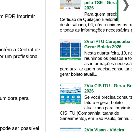
pelo TSE - Gerar Bolet
2026
Para quem precisa da
em PDF, imprimir
Certidão de Quitação Eleitoral , na m
deste sábado, 04, nós reunimos os 
e todas as informações necessárias p
2Via IPTU Carapicuíba 
Gerar Boleto 2026
antém a Central de
Nesta quarta-feira, 19, n
or um profissional
reunimos os passos e t
.
as informações necessá
para auxiliar quem precisa consultar 
gerar boleto atuali...
2Via CIS ITU - Gerar Bo
2026
Se você precisa consult
umidora para
fatura e gerar boleto
atualizado para imprimir
CIS ITU (Companhia Ituana de
Saneamento), em São Paulo, tenha...
pode ser possível
2Via Visan - Videira