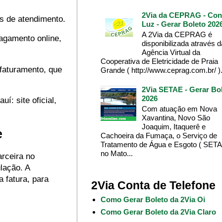
2Via da CEPRAG - Con
is de atendimento.
Luz - Gerar Boleto 202
A 2Via da CEPRAG é
pagamento online,
disponibilizada através d
Agência Virtual da
Cooperativa de Eletricidade de Praia
 faturamento, que
Grande ( http://www.ceprag.com.br/ ). 
2Via SETAE - Gerar Bo
2026
í: site oficial,
Com atuação em Nova
Xavantina, Novo São
Joaquim, Itaquerê e
e
Cachoeira da Fumaça, o Serviço de
Tratamento de Água e Esgoto ( SETA
no Mato...
arceira no
lação. A
 fatura, para
2Via Conta de Telefone
Como Gerar Boleto da 2Via Oi
Como Gerar Boleto da 2Via Claro