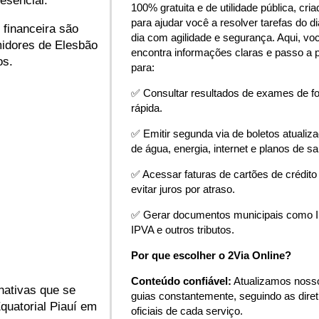
esencial.
100% gratuita e de utilidade pública, cria
para ajudar você a resolver tarefas do di
 financeira são
dia com agilidade e segurança. Aqui, vo
midores de Elesbão
encontra informações claras e passo a 
os.
para:
✅ Consultar resultados de exames de f
rápida.
✅ Emitir segunda via de boletos atualiz
de água, energia, internet e planos de s
✅ Acessar faturas de cartões de crédito
evitar juros por atraso.
✅ Gerar documentos municipais como 
IPVA e outros tributos.
Por que escolher o 2Via Online?
Conteúdo confiável:
Atualizamos noss
rnativas que se
guias constantemente, seguindo as diret
Equatorial Piauí em
oficiais de cada serviço.