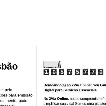
_
sbão
1
0
5
7
5
7
7
0
Bem-vindo(a) ao 2Via Online: Seu Gu
el pelo
Digital para Serviços Essenciais
pções para emissão
No
2Via Online
, nosso compromisso é
rnecimento, pode
simplificar sua vida! Somos uma plataf