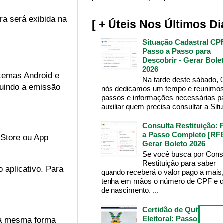
ra será exibida na
[ + Úteis Nos Últimos Di
Situação Cadastral CP
Passo a Passo para
Descobrir - Gerar Bole
2026
stemas Android e
Na tarde deste sábado, 
luindo a emissão
nós dedicamos um tempo e reunimos
passos e informações necessárias p
auxiliar quem precisa consultar a Situ.
Consulta Restituição: 
a Passo Completo [RFB
 Store ou App
Gerar Boleto 2026
Se você busca por Cons
Restituição para saber
 aplicativo. Para
quando receberá o valor pago a mais
tenha em mãos o número de CPF e d
de nascimento. ...
Certidão de Quitação
Eleitoral: Passo a Pass
da mesma forma