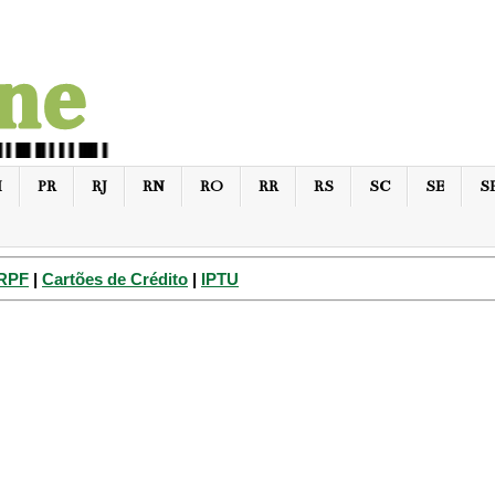
I
PR
RJ
RN
RO
RR
RS
SC
SE
S
IRPF
|
Cartões de Crédito
|
IPTU