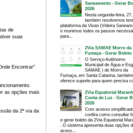
Saneamento - Gerar Bo
2026
Nesta segunda-feira, 27,
também resolvemos test
plataforma da Visan (Videira Saneam
ias de
e reunimos todos os passos necessá
para...
olver suas
2Via SAMAE Morro da
Fumaça - Gerar Boleto
O Serviço Autônomo
Municipal de Água e Esg
"Onde Encontrar"
SAMAE ) de Morro da
Fumaça, em Santa Catarina, també
oferece suporte para quem precisa co
funcionamento.
er as opções mais
2Via Equatorial Maranh
Conta de Luz - Gerar B
2026
Com acesso simplificado
issão da 2ª via da
confira como consultar f
e gerar boleto da 2Via Equatorial Ma
. O sistema apresenta duas opções 
acess...