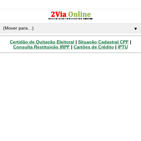
▼
Certidão de Quitação Eleitoral
|
Situação Cadastral CPF
|
Consulta Restituição IRPF
|
Cartões de Crédito
|
IPTU