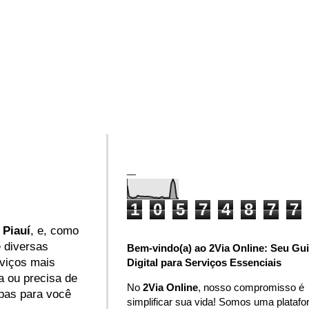
_
1
0
5
7
4
8
7
7
 Piauí
, e, como
 diversas
Bem-vindo(a) ao 2Via Online: Seu Gu
rviços mais
Digital para Serviços Essenciais
a ou precisa de
No
2Via Online
, nosso compromisso é
pas para você
simplificar sua vida! Somos uma plataf