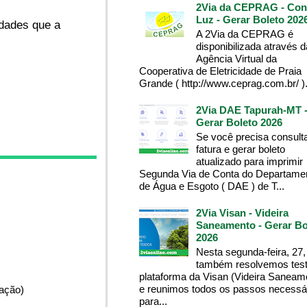
2Via da CEPRAG - Con
Luz - Gerar Boleto 202
idades que a
A 2Via da CEPRAG é
disponibilizada através d
Agência Virtual da
Cooperativa de Eletricidade de Praia
Grande ( http://www.ceprag.com.br/ ). 
2Via DAE Tapurah-MT 
Gerar Boleto 2026
Se você precisa consult
fatura e gerar boleto
atualizado para imprimir
Segunda Via de Conta do Departame
de Água e Esgoto ( DAE ) de T...
2Via Visan - Videira
Saneamento - Gerar Bo
2026
Nesta segunda-feira, 27,
também resolvemos test
plataforma da Visan (Videira Saneam
e reunimos todos os passos necessá
pação)
para...