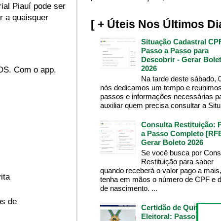
ial Piauí pode ser
r a quaisquer
[ + Úteis Nos Últimos Di
Situação Cadastral CP
Passo a Passo para
Descobrir - Gerar Bole
2026
 iOS. Com o app,
Na tarde deste sábado, 
nós dedicamos um tempo e reunimos
passos e informações necessárias p
auxiliar quem precisa consultar a Situ.
Consulta Restituição: 
a Passo Completo [RFB
Gerar Boleto 2026
Se você busca por Cons
Restituição para saber
quando receberá o valor pago a mais
ita
tenha em mãos o número de CPF e d
de nascimento. ...
os de
Certidão de Quitação
Eleitoral: Passo a Pass