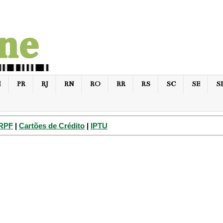
I
PR
RJ
RN
RO
RR
RS
SC
SE
S
IRPF
|
Cartões de Crédito
|
IPTU