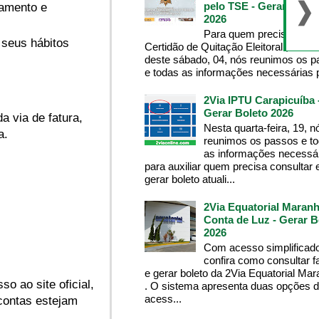
pelo TSE - Gerar Bolet
namento e
2026
Para quem precisa da
 seus hábitos
Certidão de Quitação Eleitoral , na m
deste sábado, 04, nós reunimos os 
e todas as informações necessárias p
2Via IPTU Carapicuíba 
Gerar Boleto 2026
a via de fatura,
Nesta quarta-feira, 19, n
a.
reunimos os passos e t
as informações necessá
para auxiliar quem precisa consultar 
gerar boleto atuali...
2Via Equatorial Maranh
Conta de Luz - Gerar B
2026
Com acesso simplificado
confira como consultar f
e gerar boleto da 2Via Equatorial Ma
o ao site oficial,
. O sistema apresenta duas opções 
acess...
contas estejam