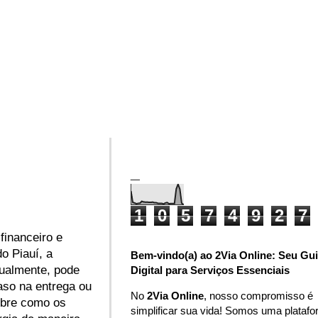
_
1
0
5
7
4
9
2
7
financeiro e
do Piauí, a
Bem-vindo(a) ao 2Via Online: Seu Gu
tualmente, pode
Digital para Serviços Essenciais
raso na entrega ou
No
2Via Online
, nosso compromisso é
obre como os
simplificar sua vida! Somos uma plataf