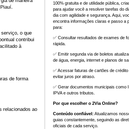
rgia de maneira
100% gratuita e de utilidade pública, cria
Piauí.
para ajudar você a resolver tarefas do di
dia com agilidade e segurança. Aqui, vo
encontra informações claras e passo a 
para:
 serviço, o que
✅ Consultar resultados de exames de f
ontual contribui
rápida.
acilitado à
✅ Emitir segunda via de boletos atualiz
de água, energia, internet e planos de s
✅ Acessar faturas de cartões de crédito
evitar juros por atraso.
uras de forma
✅ Gerar documentos municipais como 
IPVA e outros tributos.
Por que escolher o 2Via Online?
s relacionados ao
Conteúdo confiável:
Atualizamos noss
guias constantemente, seguindo as diret
oficiais de cada serviço.