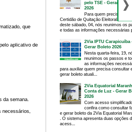
pelo TSE - Gerar Bolet
2026
Para quem precisa da
Certidão de Quitação Eleitoral , na m
deste sábado, 04, nós reunimos os 
omatizado, que
e todas as informações necessárias p
2Via IPTU Carapicuíba 
elo aplicativo de
Gerar Boleto 2026
Nesta quarta-feira, 19, n
reunimos os passos e t
as informações necessá
para auxiliar quem precisa consultar 
gerar boleto atuali...
2Via Equatorial Maranh
Conta de Luz - Gerar B
2026
as da semana.
Com acesso simplificado
confira como consultar f
s necessários,
e gerar boleto da 2Via Equatorial Ma
. O sistema apresenta duas opções 
acess...