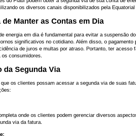
es do Piauí podem obter a segunda via de sua conta de ene
tilizando os diversos canais disponibilizados pela Equatorial 
 de Manter as Contas em Dia
e energia em dia é fundamental para evitar a suspensão do
ornos significativos no cotidiano. Além disso, o pagamento p
idência de juros e multas por atraso. Portanto, ter acesso f
a os consumidores.
o da Segunda Via
ra que os clientes possam acessar a segunda via de suas fat
ções:
 completa onde os clientes podem gerenciar diversos aspecto
unda via da fatura.
e: