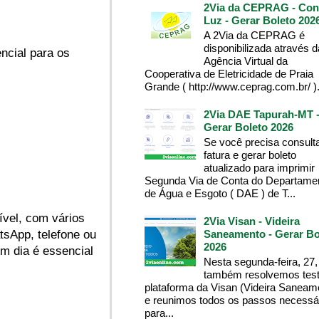
2Via da CEPRAG - Con
Luz - Gerar Boleto 202
A 2Via da CEPRAG é
disponibilizada através d
ncial para os
Agência Virtual da
Cooperativa de Eletricidade de Praia
Grande ( http://www.ceprag.com.br/ ). 
2Via DAE Tapurah-MT 
Gerar Boleto 2026
Se você precisa consult
fatura e gerar boleto
atualizado para imprimir
Segunda Via de Conta do Departame
de Água e Esgoto ( DAE ) de T...
ível, com vários
2Via Visan - Videira
Saneamento - Gerar Bo
atsApp, telefone ou
2026
m dia é essencial
Nesta segunda-feira, 27,
também resolvemos test
plataforma da Visan (Videira Saneam
e reunimos todos os passos necessá
para...