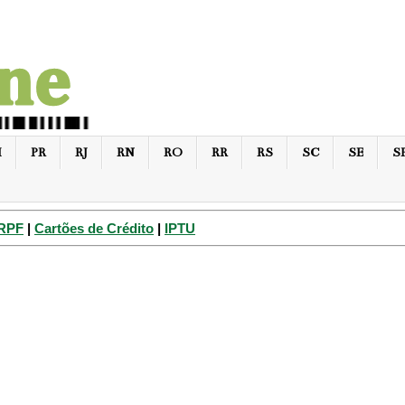
I
PR
RJ
RN
RO
RR
RS
SC
SE
S
IRPF
|
Cartões de Crédito
|
IPTU