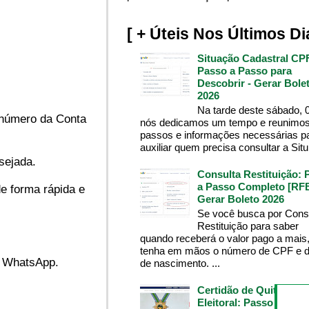
[ + Úteis Nos Últimos Di
Situação Cadastral CP
Passo a Passo para
Descobrir - Gerar Bole
2026
Na tarde deste sábado, 
o número da Conta
nós dedicamos um tempo e reunimos
passos e informações necessárias p
auxiliar quem precisa consultar a Situ.
sejada.
Consulta Restituição: 
a Passo Completo [RFB
de forma rápida e
Gerar Boleto 2026
Se você busca por Cons
Restituição para saber
quando receberá o valor pago a mais
tenha em mãos o número de CPF e d
do WhatsApp.
de nascimento. ...
Certidão de Quitação
Eleitoral: Passo a Pass