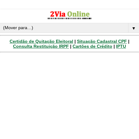
▼
Certidão de Quitação Eleitoral
|
Situação Cadastral CPF
|
Consulta Restituição IRPF
|
Cartões de Crédito
|
IPTU