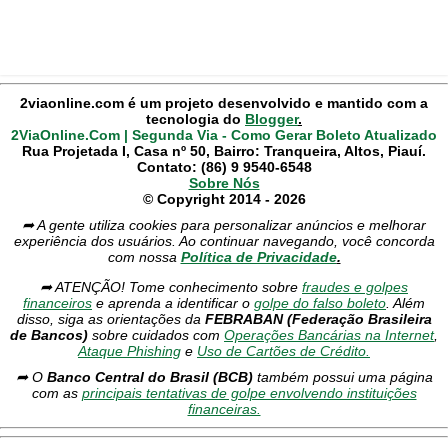
2viaonline.com é um projeto desenvolvido e mantido com a
tecnologia do
Blogger
.
2ViaOnline.Com | Segunda Via - Como Gerar Boleto Atualizado
Rua Projetada I, Casa nº 50, Bairro: Tranqueira, Altos, Piauí.
Contato: (86) 9 9540-6548
Sobre Nós
© Copyright 2014 - 2026
➦ A gente utiliza cookies para personalizar anúncios e melhorar
experiência dos usuários. Ao continuar navegando, você concorda
com nossa
Política de Privacidade
.
➦ ATENÇÃO! Tome conhecimento sobre
fraudes e golpes
financeiros
e aprenda a identificar o
golpe do falso boleto
. Além
disso, siga as orientações da
FEBRABAN (Federação Brasileira
de Bancos)
sobre cuidados com
Operações Bancárias na Internet
,
Ataque Phishing
e
Uso de Cartões de Crédito.
➦ O
Banco Central do Brasil (BCB)
também possui uma página
com as
principais tentativas de golpe envolvendo instituições
financeiras.