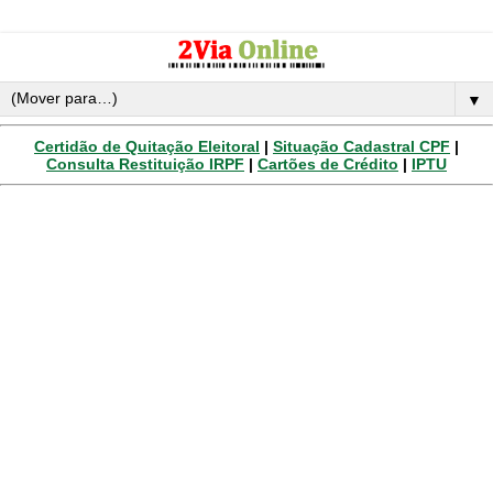
▼
Certidão de Quitação Eleitoral
|
Situação Cadastral CPF
|
Consulta Restituição IRPF
|
Cartões de Crédito
|
IPTU