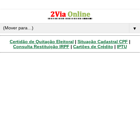
▼
Certidão de Quitação Eleitoral
|
Situação Cadastral CPF
|
Consulta Restituição IRPF
|
Cartões de Crédito
|
IPTU