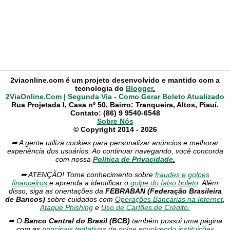
2viaonline.com é um projeto desenvolvido e mantido com a
tecnologia do
Blogger
.
2ViaOnline.Com | Segunda Via - Como Gerar Boleto Atualizado
Rua Projetada I, Casa nº 50, Bairro: Tranqueira, Altos, Piauí.
Contato: (86) 9 9540-6548
Sobre Nós
© Copyright 2014 - 2026
➦ A gente utiliza cookies para personalizar anúncios e melhorar
experiência dos usuários. Ao continuar navegando, você concorda
com nossa
Política de Privacidade
.
➦ ATENÇÃO! Tome conhecimento sobre
fraudes e golpes
financeiros
e aprenda a identificar o
golpe do falso boleto
. Além
disso, siga as orientações da
FEBRABAN (Federação Brasileira
de Bancos)
sobre cuidados com
Operações Bancárias na Internet
,
Ataque Phishing
e
Uso de Cartões de Crédito.
➦ O
Banco Central do Brasil (BCB)
também possui uma página
com as
principais tentativas de golpe envolvendo instituições