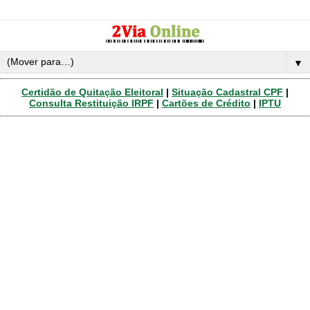
▼
Certidão de Quitação Eleitoral
|
Situação Cadastral CPF
|
Consulta Restituição IRPF
|
Cartões de Crédito
|
IPTU