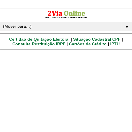
▼
Certidão de Quitação Eleitoral
|
Situação Cadastral CPF
|
Consulta Restituição IRPF
|
Cartões de Crédito
|
IPTU