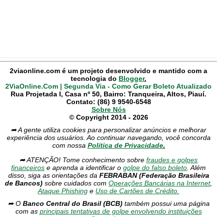
2viaonline.com é um projeto desenvolvido e mantido com a
tecnologia do
Blogger
.
2ViaOnline.Com | Segunda Via - Como Gerar Boleto Atualizado
Rua Projetada I, Casa nº 50, Bairro: Tranqueira, Altos, Piauí.
Contato: (86) 9 9540-6548
Sobre Nós
© Copyright 2014 - 2026
➦ A gente utiliza cookies para personalizar anúncios e melhorar
experiência dos usuários. Ao continuar navegando, você concorda
com nossa
Política de Privacidade
.
➦ ATENÇÃO! Tome conhecimento sobre
fraudes e golpes
financeiros
e aprenda a identificar o
golpe do falso boleto
. Além
disso, siga as orientações da
FEBRABAN (Federação Brasileira
de Bancos)
sobre cuidados com
Operações Bancárias na Internet
,
Ataque Phishing
e
Uso de Cartões de Crédito.
➦ O
Banco Central do Brasil (BCB)
também possui uma página
com as
principais tentativas de golpe envolvendo instituições