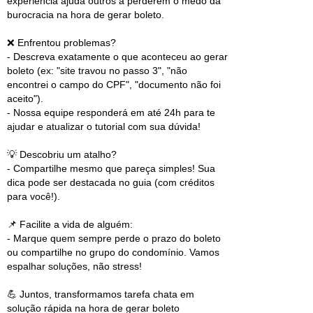
experiência ajuda outros a perderem o medo da
burocracia na hora de gerar boleto.
❌ Enfrentou problemas?
- Descreva exatamente o que aconteceu ao gerar
boleto (ex: "site travou no passo 3", "não
encontrei o campo do CPF", "documento não foi
aceito").
- Nossa equipe responderá em até 24h para te
ajudar e atualizar o tutorial com sua dúvida!
💡 Descobriu um atalho?
- Compartilhe mesmo que pareça simples! Sua
dica pode ser destacada no guia (com créditos
para você!).
📌 Facilite a vida de alguém:
- Marque quem sempre perde o prazo do boleto
ou compartilhe no grupo do condomínio. Vamos
espalhar soluções, não stress!
💪 Juntos, transformamos tarefa chata em
solução rápida na hora de gerar boleto