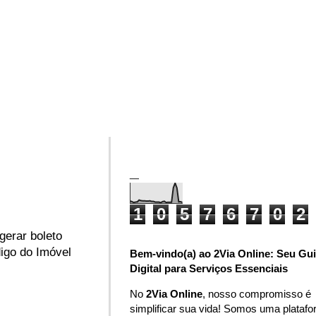
_
1
0
5
7
6
7
0
2
 gerar boleto
digo do Imóvel
Bem-vindo(a) ao 2Via Online: Seu Gu
Digital para Serviços Essenciais
No
2Via Online
, nosso compromisso é
simplificar sua vida! Somos uma plataf