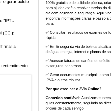
 e gerar boleto
100% gratuita e de utilidade pública, cria
para ajudar você a resolver tarefas do di
dia com agilidade e segurança. Aqui, vo
encontra informações claras e passo a 
ão "IPTU -
para:
✅ Consultar resultados de exames de f
l (CCI);
rápida.
nfirmar a
✅ Emitir segunda via de boletos atualiz
de água, energia, internet e planos de s
✅ Acessar faturas de cartões de crédito
u entendimento.
evitar juros por atraso.
✅ Gerar documentos municipais como 
IPVA e outros tributos.
Por que escolher o 2Via Online?
Conteúdo confiável:
Atualizamos noss
guias constantemente, seguindo as diret
oficiais de cada serviço.