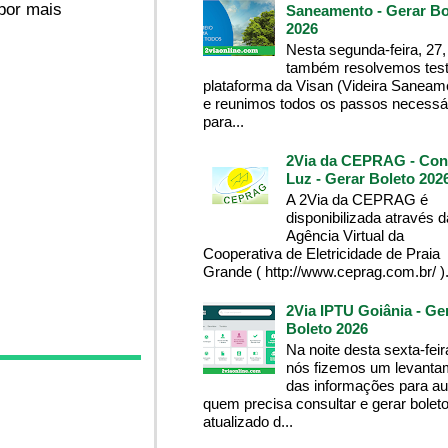
por mais
Saneamento - Gerar Bo
2026
Nesta segunda-feira, 27,
também resolvemos test
plataforma da Visan (Videira Saneam
e reunimos todos os passos necessá
para...
2Via da CEPRAG - Con
Luz - Gerar Boleto 202
A 2Via da CEPRAG é
disponibilizada através d
Agência Virtual da
Cooperativa de Eletricidade de Praia
Grande ( http://www.ceprag.com.br/ ). 
2Via IPTU Goiânia - Ge
Boleto 2026
Na noite desta sexta-feir
nós fizemos um levanta
das informações para aux
quem precisa consultar e gerar bolet
atualizado d...