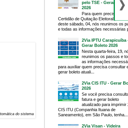
pelo TSE - Gerar Bolet
2026
Para quem precisa da
Certidão de Quitação Eleitoral , na m
deste sábado, 04, nós reunimos os 
e todas as informações necessárias p
2Via IPTU Carapicuíba 
Gerar Boleto 2026
Nesta quarta-feira, 19, n
reunimos os passos e t
as informações necessá
para auxiliar quem precisa consultar 
gerar boleto atuali...
2Via CIS ITU - Gerar Bo
2026
Se você precisa consult
fatura e gerar boleto
atualizado para imprimir
CIS ITU (Companhia Ituana de
utomática do sistema
Saneamento), em São Paulo, tenha...
2Via Visan - Videira