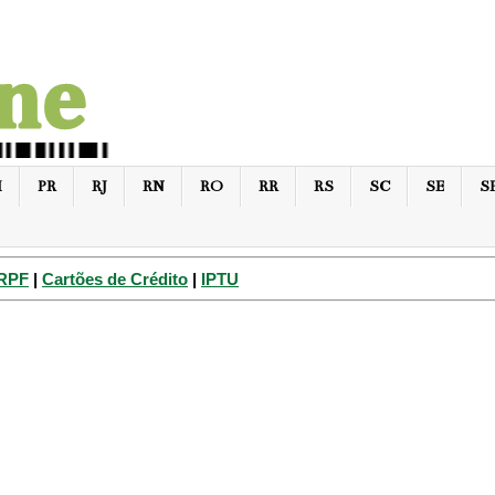
I
PR
RJ
RN
RO
RR
RS
SC
SE
S
IRPF
|
Cartões de Crédito
|
IPTU