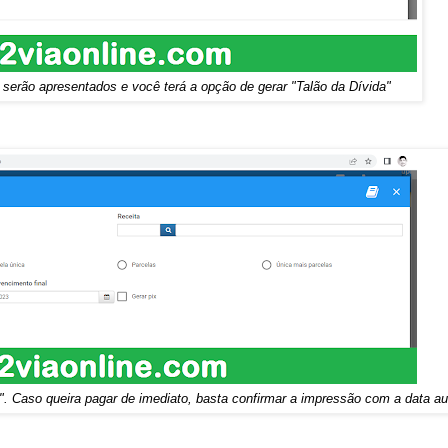
 serão apresentados e você terá a opção de gerar "Talão da Dívida"
ir". Caso queira pagar de imediato, basta confirmar a impressão com a data a