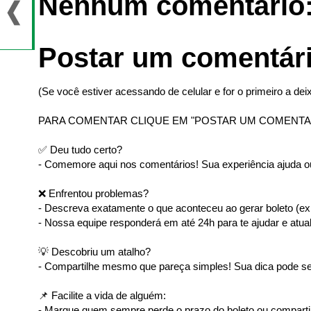
Nenhum comentário
Postar um comentár
(Se você estiver acessando de celular e for o primeiro a deix
PARA COMENTAR CLIQUE EM "POSTAR UM COMENTA
✅ Deu tudo certo?
- Comemore aqui nos comentários! Sua experiência ajuda ou
❌ Enfrentou problemas?
- Descreva exatamente o que aconteceu ao gerar boleto (ex: 
- Nossa equipe responderá em até 24h para te ajudar e atual
💡 Descobriu um atalho?
- Compartilhe mesmo que pareça simples! Sua dica pode ser
📌 Facilite a vida de alguém:
- Marque quem sempre perde o prazo do boleto ou comparti