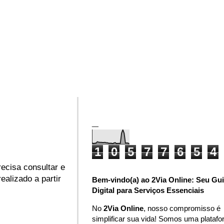
_
1
0
5
7
7
6
5
4
ecisa consultar e
ealizado a partir
Bem-vindo(a) ao 2Via Online: Seu Gu
Digital para Serviços Essenciais
No
2Via Online
, nosso compromisso é
simplificar sua vida! Somos uma plataf