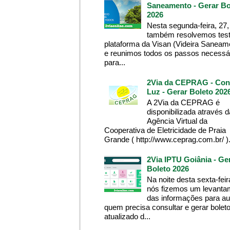
Saneamento - Gerar Bo
2026
Nesta segunda-feira, 27,
também resolvemos test
plataforma da Visan (Videira Saneam
e reunimos todos os passos necessá
para...
2Via da CEPRAG - Con
Luz - Gerar Boleto 202
A 2Via da CEPRAG é
disponibilizada através d
Agência Virtual da
Cooperativa de Eletricidade de Praia
Grande ( http://www.ceprag.com.br/ ). 
2Via IPTU Goiânia - Ge
Boleto 2026
Na noite desta sexta-feir
nós fizemos um levanta
das informações para aux
quem precisa consultar e gerar bolet
atualizado d...