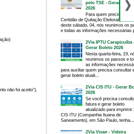
pelo TSE - Gerar Bolet
2026
Para quem precisa da
Certidão de Quitação Eleitoral , na m
deste sábado, 04, nós reunimos os 
e todas as informações necessárias p
pação)
2Via IPTU Carapicuíba 
Gerar Boleto 2026
Nesta quarta-feira, 19, n
reunimos os passos e t
as informações necessá
para auxiliar quem precisa consultar 
gerar boleto atuali...
2Via CIS ITU - Gerar Bo
o não foi aceito").
2026
Se você precisa consult
fatura e gerar boleto
atualizado para imprimir
CIS ITU (Companhia Ituana de
Saneamento), em São Paulo, tenha...
2Via Visan - Videira