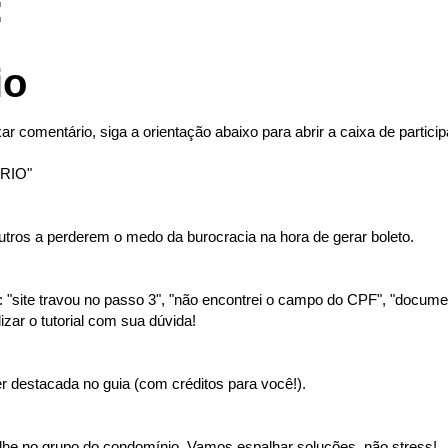
:
io
ar comentário, siga a orientação abaixo para abrir a caixa de partici
RIO"
tros a perderem o medo da burocracia na hora de gerar boleto.
"site travou no passo 3", "não encontrei o campo do CPF", "document
izar o tutorial com sua dúvida!
 destacada no guia (com créditos para você!).
lhe no grupo do condomínio. Vamos espalhar soluções, não stress!