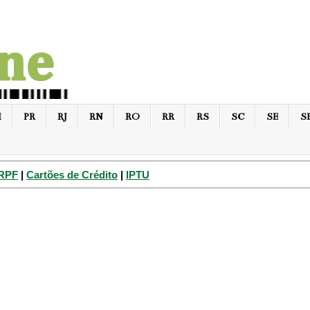
I
PR
RJ
RN
RO
RR
RS
SC
SE
S
IRPF
|
Cartões de Crédito
|
IPTU