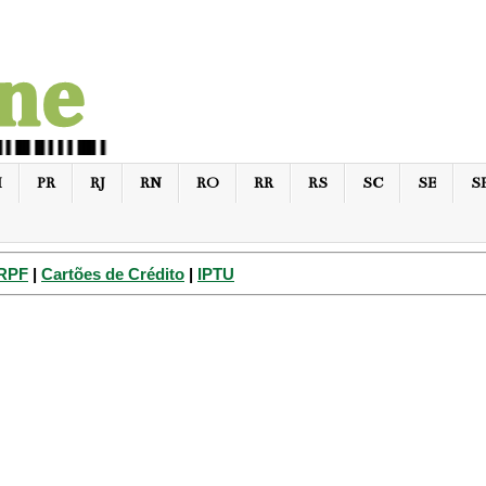
I
PR
RJ
RN
RO
RR
RS
SC
SE
S
IRPF
|
Cartões de Crédito
|
IPTU