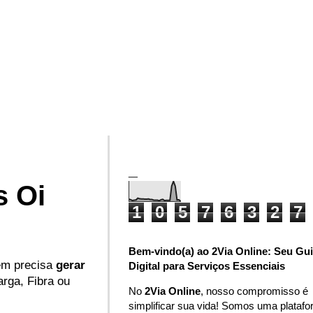
_
s Oi
1
0
5
7
6
3
2
7
Bem-vindo(a) ao 2Via Online: Seu Gu
uem precisa
gerar
Digital para Serviços Essenciais
arga, Fibra ou
No
2Via Online
, nosso compromisso é
simplificar sua vida! Somos uma plataf