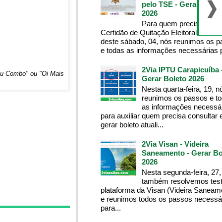
pelo TSE - Gerar Bolet
2026
Para quem precisa da
Certidão de Quitação Eleitoral , na m
deste sábado, 04, nós reunimos os 
e todas as informações necessárias p
2Via IPTU Carapicuíba 
 ou Combo"
ou "
Oi Mais
Gerar Boleto 2026
Nesta quarta-feira, 19, n
reunimos os passos e t
as informações necessá
para auxiliar quem precisa consultar 
gerar boleto atuali...
2Via Visan - Videira
Saneamento - Gerar Bo
2026
Nesta segunda-feira, 27,
também resolvemos test
plataforma da Visan (Videira Saneam
e reunimos todos os passos necessá
para...