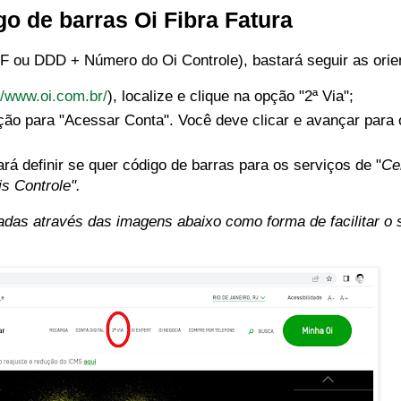
go de barras Oi Fibra Fatura
 ou DDD + Número do Oi Controle), bastará seguir as orie
//www.oi.com.br/
), localize e clique na opção "2ª Via";
ção para "Acessar Conta". Você deve clicar e avançar para
ará definir se quer código de barras para os serviços de "
Ce
is Controle".
das através das imagens abaixo como forma de facilitar o