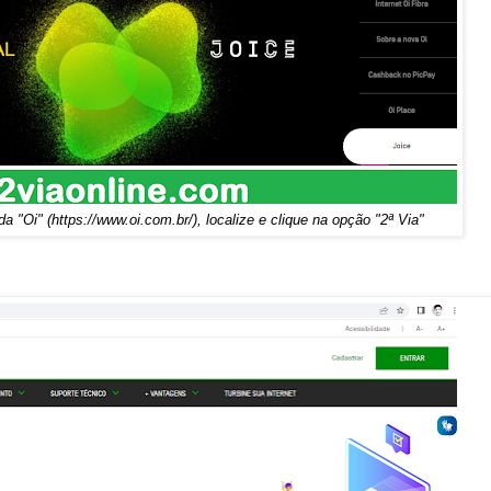
da "Oi" (
https://www.oi.com.br/
), localize e clique na opção "2ª Via"