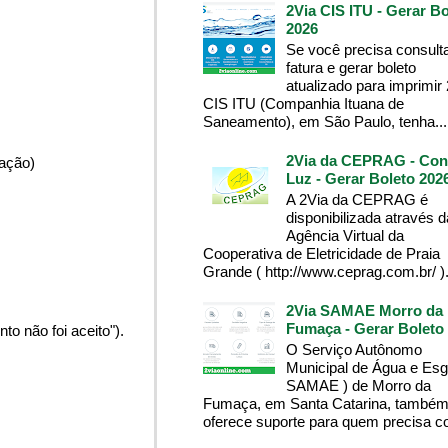
2Via CIS ITU - Gerar Bo
2026
Se você precisa consult
fatura e gerar boleto
atualizado para imprimir
CIS ITU (Companhia Ituana de
Saneamento), em São Paulo, tenha...
2Via da CEPRAG - Con
pação)
Luz - Gerar Boleto 202
A 2Via da CEPRAG é
disponibilizada através d
Agência Virtual da
Cooperativa de Eletricidade de Praia
Grande ( http://www.ceprag.com.br/ ). 
2Via SAMAE Morro da
Fumaça - Gerar Boleto
o não foi aceito").
O Serviço Autônomo
Municipal de Água e Esg
SAMAE ) de Morro da
Fumaça, em Santa Catarina, també
oferece suporte para quem precisa co