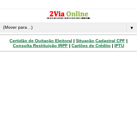
▼
Certidão de Quitação Eleitoral
|
Situação Cadastral CPF
|
Consulta Restituição IRPF
|
Cartões de Crédito
|
IPTU