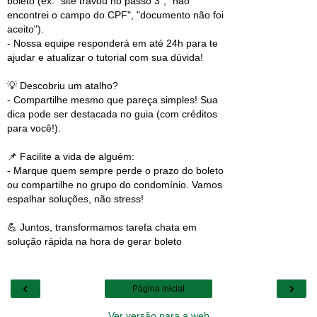
boleto (ex: "site travou no passo 3", "não
encontrei o campo do CPF", "documento não foi
aceito").
- Nossa equipe responderá em até 24h para te
ajudar e atualizar o tutorial com sua dúvida!
💡 Descobriu um atalho?
- Compartilhe mesmo que pareça simples! Sua
dica pode ser destacada no guia (com créditos
para você!).
📌 Facilite a vida de alguém:
- Marque quem sempre perde o prazo do boleto
ou compartilhe no grupo do condomínio. Vamos
espalhar soluções, não stress!
💪 Juntos, transformamos tarefa chata em
solução rápida na hora de gerar boleto
‹
›
Página inicial
Ver versão para a web