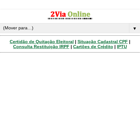
▼
Certidão de Quitação Eleitoral
|
Situação Cadastral CPF
|
Consulta Restituição IRPF
|
Cartões de Crédito
|
IPTU