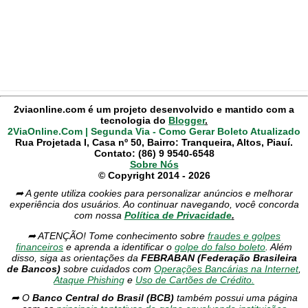
2viaonline.com é um projeto desenvolvido e mantido com a
tecnologia do
Blogger
.
2ViaOnline.Com | Segunda Via - Como Gerar Boleto Atualizado
Rua Projetada I, Casa nº 50, Bairro: Tranqueira, Altos, Piauí.
Contato: (86) 9 9540-6548
Sobre Nós
© Copyright 2014 - 2026
➦ A gente utiliza cookies para personalizar anúncios e melhorar
experiência dos usuários. Ao continuar navegando, você concorda
com nossa
Política de Privacidade
.
➦ ATENÇÃO! Tome conhecimento sobre
fraudes e golpes
financeiros
e aprenda a identificar o
golpe do falso boleto
. Além
disso, siga as orientações da
FEBRABAN (Federação Brasileira
de Bancos)
sobre cuidados com
Operações Bancárias na Internet
,
Ataque Phishing
e
Uso de Cartões de Crédito.
➦ O
Banco Central do Brasil (BCB)
também possui uma página