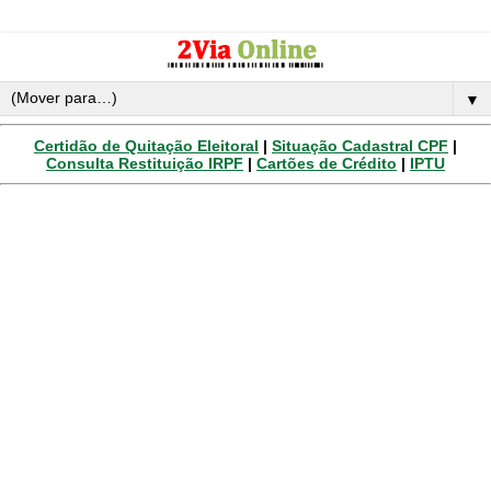
▼
Certidão de Quitação Eleitoral
|
Situação Cadastral CPF
|
Consulta Restituição IRPF
|
Cartões de Crédito
|
IPTU