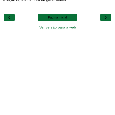
solução rápida na hora de gerar boleto
‹
›
Página inicial
Ver versão para a web