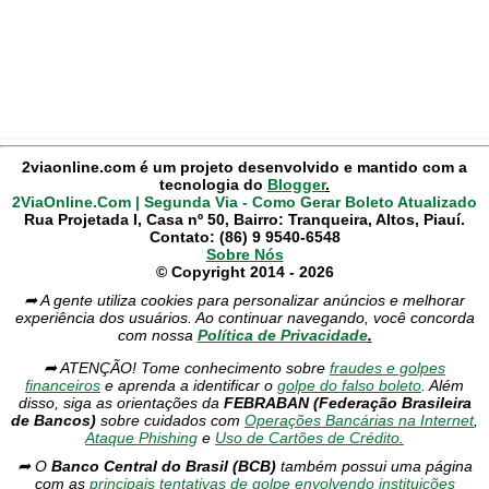
2viaonline.com é um projeto desenvolvido e mantido com a
tecnologia do
Blogger
.
2ViaOnline.Com | Segunda Via - Como Gerar Boleto Atualizado
Rua Projetada I, Casa nº 50, Bairro: Tranqueira, Altos, Piauí.
Contato: (86) 9 9540-6548
Sobre Nós
© Copyright 2014 - 2026
➦ A gente utiliza cookies para personalizar anúncios e melhorar
experiência dos usuários. Ao continuar navegando, você concorda
com nossa
Política de Privacidade
.
➦ ATENÇÃO! Tome conhecimento sobre
fraudes e golpes
financeiros
e aprenda a identificar o
golpe do falso boleto
. Além
disso, siga as orientações da
FEBRABAN (Federação Brasileira
de Bancos)
sobre cuidados com
Operações Bancárias na Internet
,
Ataque Phishing
e
Uso de Cartões de Crédito.
➦ O
Banco Central do Brasil (BCB)
também possui uma página
com as
principais tentativas de golpe envolvendo instituições