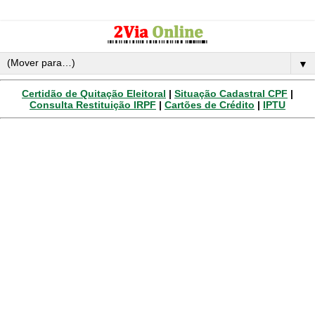
▼
Certidão de Quitação Eleitoral
|
Situação Cadastral CPF
|
Consulta Restituição IRPF
|
Cartões de Crédito
|
IPTU