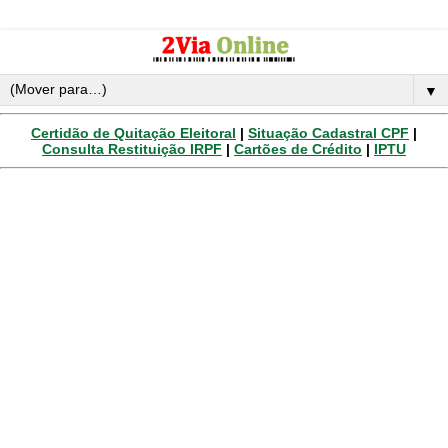
▼
Certidão de Quitação Eleitoral
|
Situação Cadastral CPF
|
Consulta Restituição IRPF
|
Cartões de Crédito
|
IPTU