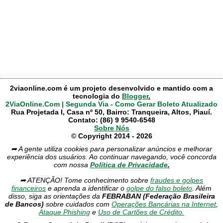
2viaonline.com é um projeto desenvolvido e mantido com a
tecnologia do
Blogger
.
2ViaOnline.Com | Segunda Via - Como Gerar Boleto Atualizado
Rua Projetada I, Casa nº 50, Bairro: Tranqueira, Altos, Piauí.
Contato: (86) 9 9540-6548
Sobre Nós
© Copyright 2014 - 2026
➦ A gente utiliza cookies para personalizar anúncios e melhorar
experiência dos usuários. Ao continuar navegando, você concorda
com nossa
Política de Privacidade
.
➦ ATENÇÃO! Tome conhecimento sobre
fraudes e golpes
financeiros
e aprenda a identificar o
golpe do falso boleto
. Além
disso, siga as orientações da
FEBRABAN (Federação Brasileira
de Bancos)
sobre cuidados com
Operações Bancárias na Internet
,
Ataque Phishing
e
Uso de Cartões de Crédito.