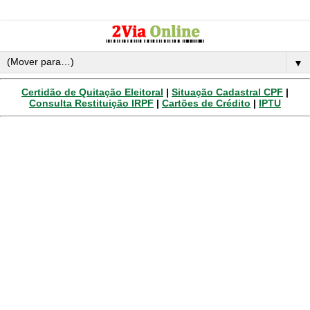
▼
Certidão de Quitação Eleitoral
|
Situação Cadastral CPF
|
Consulta Restituição IRPF
|
Cartões de Crédito
|
IPTU