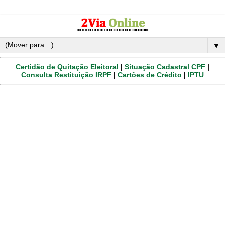
▼
Certidão de Quitação Eleitoral
|
Situação Cadastral CPF
|
Consulta Restituição IRPF
|
Cartões de Crédito
|
IPTU