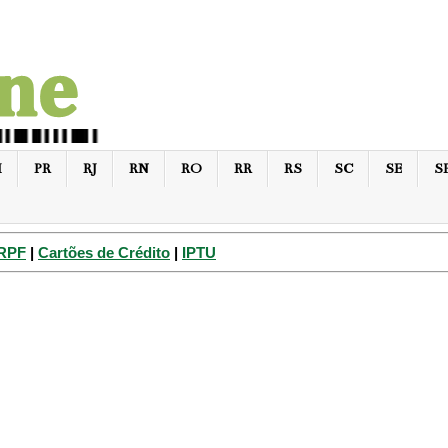
I
PR
RJ
RN
RO
RR
RS
SC
SE
S
IRPF
|
Cartões de Crédito
|
IPTU