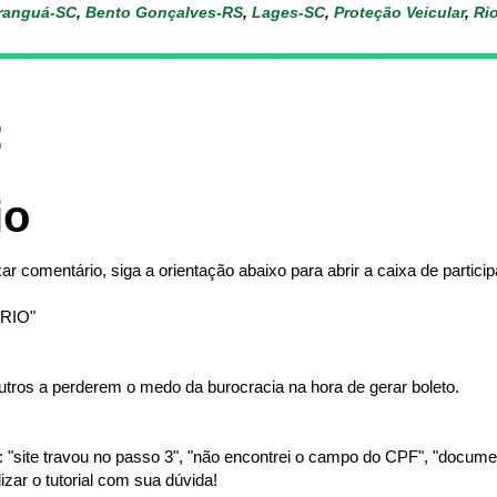
ranguá-SC
,
Bento Gonçalves-RS
,
Lages-SC
,
Proteção Veicular
,
Ri
:
io
ar comentário, siga a orientação abaixo para abrir a caixa de partici
RIO"
tros a perderem o medo da burocracia na hora de gerar boleto.
"site travou no passo 3", "não encontrei o campo do CPF", "document
izar o tutorial com sua dúvida!