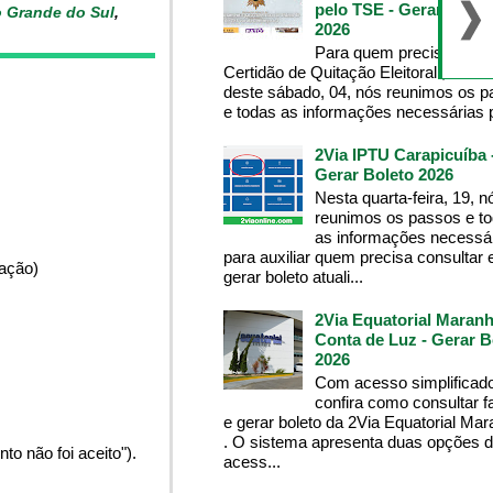
pelo TSE - Gerar Bolet
o Grande do Sul
,
2026
Para quem precisa da
Certidão de Quitação Eleitoral , na m
deste sábado, 04, nós reunimos os 
e todas as informações necessárias p
2Via IPTU Carapicuíba 
Gerar Boleto 2026
Nesta quarta-feira, 19, n
reunimos os passos e t
as informações necessá
para auxiliar quem precisa consultar 
pação)
gerar boleto atuali...
2Via Equatorial Maranh
Conta de Luz - Gerar B
2026
Com acesso simplificado
confira como consultar f
e gerar boleto da 2Via Equatorial Ma
. O sistema apresenta duas opções 
o não foi aceito").
acess...