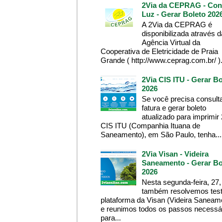
2Via da CEPRAG - Con
Luz - Gerar Boleto 202
A 2Via da CEPRAG é
disponibilizada através d
Agência Virtual da
Cooperativa de Eletricidade de Praia
Grande ( http://www.ceprag.com.br/ ). 
2Via CIS ITU - Gerar Bo
2026
Se você precisa consult
fatura e gerar boleto
atualizado para imprimir
CIS ITU (Companhia Ituana de
Saneamento), em São Paulo, tenha...
2Via Visan - Videira
Saneamento - Gerar Bo
2026
Nesta segunda-feira, 27,
também resolvemos test
plataforma da Visan (Videira Saneam
e reunimos todos os passos necessá
para...