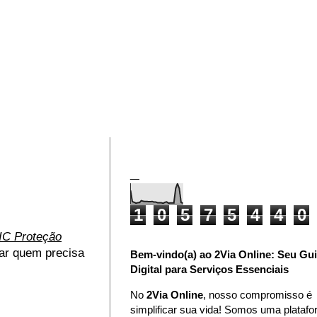
_
1
0
5
7
5
4
4
0
IC Proteção
iar quem precisa
Bem-vindo(a) ao 2Via Online: Seu Gu
Digital para Serviços Essenciais
No
2Via Online
, nosso compromisso é
simplificar sua vida! Somos uma plataf