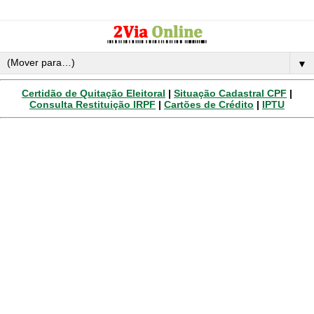
▼
Certidão de Quitação Eleitoral
|
Situação Cadastral CPF
|
Consulta Restituição IRPF
|
Cartões de Crédito
|
IPTU