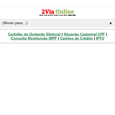
▼
Certidão de Quitação Eleitoral
|
Situação Cadastral CPF
|
Consulta Restituição IRPF
|
Cartões de Crédito
|
IPTU