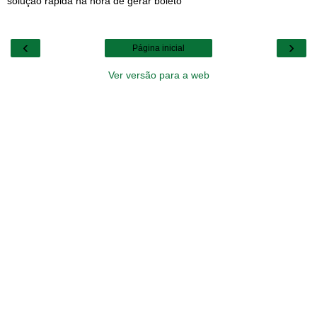
solução rápida na hora de gerar boleto
‹
›
Página inicial
Ver versão para a web