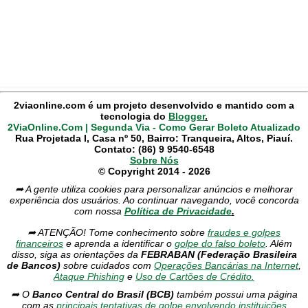
2viaonline.com é um projeto desenvolvido e mantido com a
tecnologia do
Blogger
.
2ViaOnline.Com | Segunda Via - Como Gerar Boleto Atualizado
Rua Projetada I, Casa nº 50, Bairro: Tranqueira, Altos, Piauí.
Contato: (86) 9 9540-6548
Sobre Nós
© Copyright 2014 - 2026
➦ A gente utiliza cookies para personalizar anúncios e melhorar
experiência dos usuários. Ao continuar navegando, você concorda
com nossa
Política de Privacidade
.
➦ ATENÇÃO! Tome conhecimento sobre
fraudes e golpes
financeiros
e aprenda a identificar o
golpe do falso boleto
. Além
disso, siga as orientações da
FEBRABAN (Federação Brasileira
de Bancos)
sobre cuidados com
Operações Bancárias na Internet
,
Ataque Phishing
e
Uso de Cartões de Crédito.
➦ O
Banco Central do Brasil (BCB)
também possui uma página
com as
principais tentativas de golpe envolvendo instituições