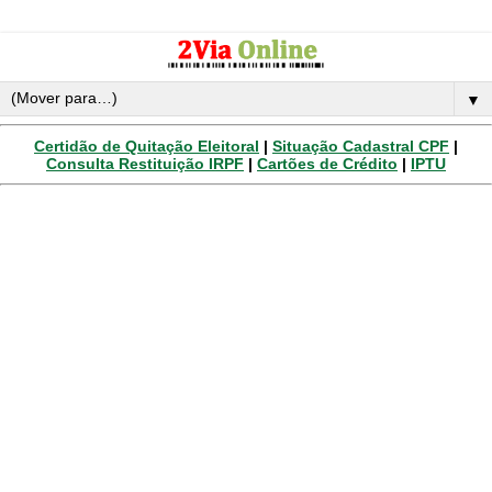
▼
Certidão de Quitação Eleitoral
|
Situação Cadastral CPF
|
Consulta Restituição IRPF
|
Cartões de Crédito
|
IPTU