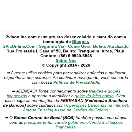
2viaonline.com é um projeto desenvolvido e mantido com a
tecnologia do
Blogger
.
2ViaOnline.Com | Segunda Via - Como Gerar Boleto Atualizado
Rua Projetada I, Casa nº 50, Bairro: Tranqueira, Altos, Piauí.
Contato: (86) 9 9540-6548
Sobre Nós
© Copyright 2014 - 2026
➦ A gente utiliza cookies para personalizar anúncios e melhorar
experiência dos usuários. Ao continuar navegando, você concorda
com nossa
Política de Privacidade
.
➦ ATENÇÃO! Tome conhecimento sobre
fraudes e golpes
financeiros
e aprenda a identificar o
golpe do falso boleto
. Além
disso, siga as orientações da
FEBRABAN (Federação Brasileira
de Bancos)
sobre cuidados com
Operações Bancárias na Internet
,
Ataque Phishing
e
Uso de Cartões de Crédito.
➦ O
Banco Central do Brasil (BCB)
também possui uma página
com as
principais tentativas de golpe envolvendo instituições
financeiras.