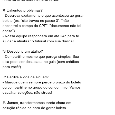
burocracia na hora de gerar boleto.
❌ Enfrentou problemas?
- Descreva exatamente o que aconteceu ao gerar
boleto (ex: "site travou no passo 3", "não
encontrei o campo do CPF", "documento não foi
aceito").
- Nossa equipe responderá em até 24h para te
ajudar e atualizar o tutorial com sua dúvida!
💡 Descobriu um atalho?
- Compartilhe mesmo que pareça simples! Sua
dica pode ser destacada no guia (com créditos
para você!).
📌 Facilite a vida de alguém:
- Marque quem sempre perde o prazo do boleto
ou compartilhe no grupo do condomínio. Vamos
espalhar soluções, não stress!
💪 Juntos, transformamos tarefa chata em
solução rápida na hora de gerar boleto