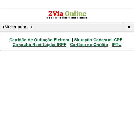
▼
Certidão de Quitação Eleitoral
|
Situação Cadastral CPF
|
Consulta Restituição IRPF
|
Cartões de Crédito
|
IPTU