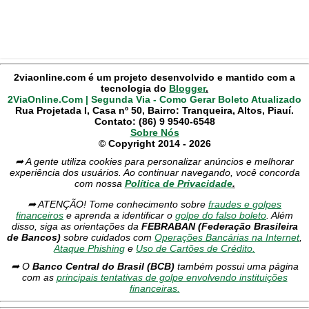
2viaonline.com é um projeto desenvolvido e mantido com a
tecnologia do
Blogger
.
2ViaOnline.Com | Segunda Via - Como Gerar Boleto Atualizado
Rua Projetada I, Casa nº 50, Bairro: Tranqueira, Altos, Piauí.
Contato: (86) 9 9540-6548
Sobre Nós
© Copyright 2014 - 2026
➦ A gente utiliza cookies para personalizar anúncios e melhorar
experiência dos usuários. Ao continuar navegando, você concorda
com nossa
Política de Privacidade
.
➦ ATENÇÃO! Tome conhecimento sobre
fraudes e golpes
financeiros
e aprenda a identificar o
golpe do falso boleto
. Além
disso, siga as orientações da
FEBRABAN (Federação Brasileira
de Bancos)
sobre cuidados com
Operações Bancárias na Internet
,
Ataque Phishing
e
Uso de Cartões de Crédito.
➦ O
Banco Central do Brasil (BCB)
também possui uma página
com as
principais tentativas de golpe envolvendo instituições
financeiras.