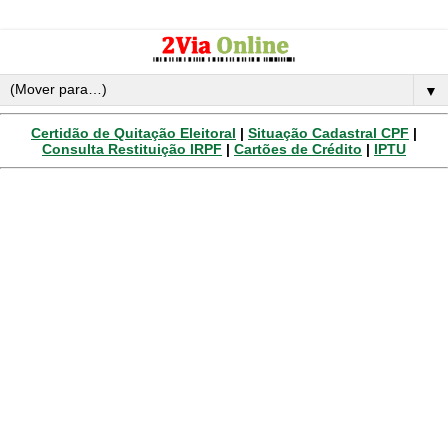
▼
Certidão de Quitação Eleitoral
|
Situação Cadastral CPF
|
Consulta Restituição IRPF
|
Cartões de Crédito
|
IPTU