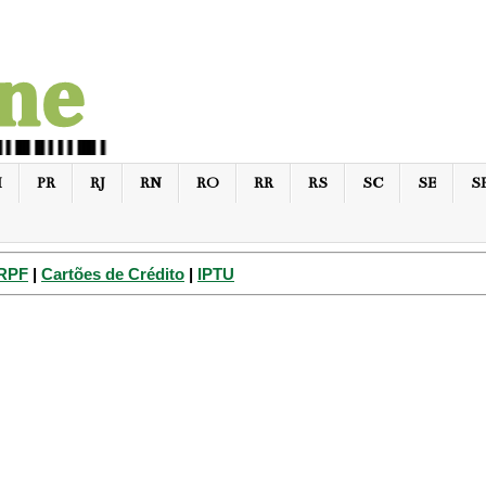
I
PR
RJ
RN
RO
RR
RS
SC
SE
S
IRPF
|
Cartões de Crédito
|
IPTU