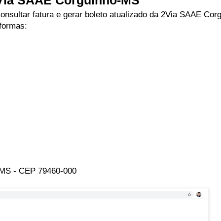
Via SAAE Corguinho-MS
onsultar fatura e gerar boleto atualizado da 2Via SAAE Cor
formas:
o MS - CEP 79460-000