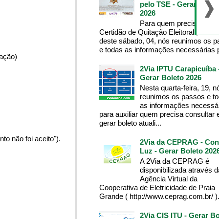
pelo TSE - Gerar Bolet
2026
Para quem precisa da
Certidão de Quitação Eleitoral , na m
deste sábado, 04, nós reunimos os 
e todas as informações necessárias p
pação)
2Via IPTU Carapicuíba 
Gerar Boleto 2026
Nesta quarta-feira, 19, n
reunimos os passos e t
as informações necessá
para auxiliar quem precisa consultar 
gerar boleto atuali...
o não foi aceito").
2Via da CEPRAG - Con
Luz - Gerar Boleto 202
A 2Via da CEPRAG é
disponibilizada através d
Agência Virtual da
Cooperativa de Eletricidade de Praia
Grande ( http://www.ceprag.com.br/ ). 
2Via CIS ITU - Gerar Bo