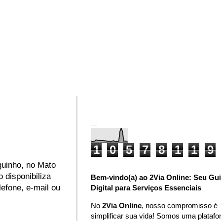
_
1
0
5
7
8
1
1
9
guinho, no Mato
 disponibiliza
Bem-vindo(a) ao 2Via Online: Seu Gu
lefone, e-mail ou
Digital para Serviços Essenciais
No
2Via Online
, nosso compromisso é
simplificar sua vida! Somos uma plataf